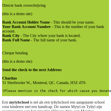
Directe bank overschrijving
(this is a demo site)
Bank Account Holder Name
- This should be your name.
Your Bank Account Number
- This is the number of your bank
account.
Bank City
- The City where your bank is located.
Bank Full Name
- The full name of your bank.
Cheque betaling
(this is a demo site)
Send the check to the next Address:
Charitas
51 Sherbrooke W., Montreal, QC. Canada, H5Z 4T9.
(Please mention in the check for which cause you donat
Een
mytylschool
is net als een tyltylschool een aangepaste school
voor kinderen met een handicap. De namen Mytyl en Tyltyl zijn