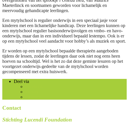
overgenomen van het sprookje
l’Oiseau bleu
, van Maurice
Maeterlinck en soortnamen geworden voor lichamelijk en
meervoudig gehandicapte leerlingen.
Een mytylschool is regulier onderwijs in een speciaal jasje voor
kinderen met een lichamelijke handicap. Deze leerlingen kunnen op
een mytylschool regulier basisonderwijsvolgen en vmbo- en havo-
onderwijs, maar dan in een individueel bepaald lestempo. Ook is er
op een mytylschool veel aandacht voor hobby’s als muziek en sport.
Er worden op een mytylschool bepaalde therapieën aangeboden
tijdens de lessen, zodat de leerlingen daar ook niet nog eens heen
hoeven na schooltijd. Wel is het zo dat deze gemiste lesuren op het
voortgezet onderwijs-gedeelte van de mytylschool worden
gecompenseerd met extra huiswerk.
Deel via
Facebook
Twitter
Pinterest
Contact
Stichting Lucendi Foundation