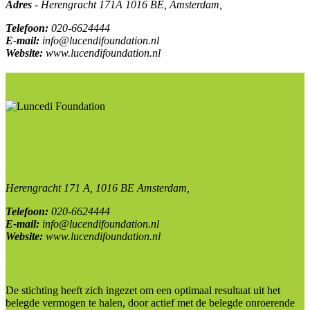
Adres
-
Herengracht 171A
1016 BE,
Amsterdam,
Telefoon:
020-6624444
E-mail:
info@lucendifoundation.nl
Website:
www.lucendifoundation.nl
Contact
Lucendi Foundation
Herengracht 171 A,
1016 BE Amsterdam,
Telefoon:
020-6624444
E-mail:
info@lucendifoundation.nl
Website:
www.lucendifoundation.nl
Uitgeoefende activiteiten
De stichting heeft zich ingezet om een optimaal resultaat uit het
belegde vermogen te halen, door actief met de belegde onroerende